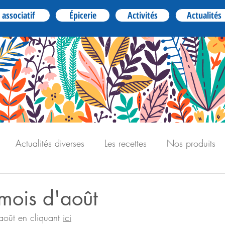
 associatif
Épicerie
Activités
Actualités
Actualités diverses
Les recettes
Nos produits
mois d'août
août en cliquant 
ici