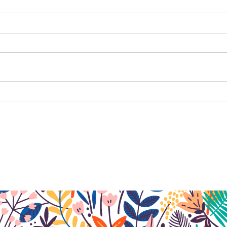
Les Actus du mois de juin
Les 