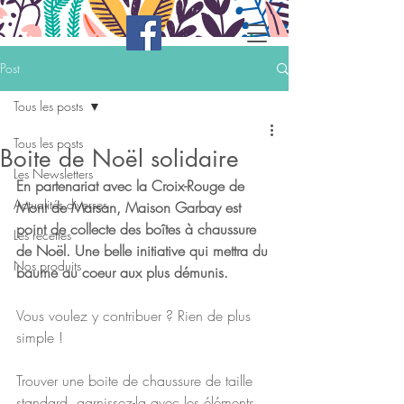
Post
Tous les posts
Tous les posts
Boite de Noël solidaire
Les Newsletters
En partenariat avec la Croix-Rouge de 
Actualités diverses
Mont de Marsan, Maison Garbay est 
point de collecte des boîtes à chaussure 
Les recettes
de Noël. Une belle initiative qui mettra du 
Nos produits
baume au coeur aux plus démunis.
Vous voulez y contribuer ? Rien de plus 
simple ! 
Trouver une boite de chaussure de taille 
standard, garnissez-la avec les éléments 