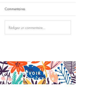
Commentaires
Nuit étoilée
Rédigez un commentaire...
Marche, boucle 
Arjuzanx
recevoir notre
newsletter
>