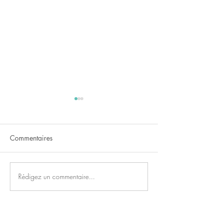
Commentaires
Hamburger végétarien
Rédigez un commentaire...
Recette : potimar
au Saint Nectaire
lardons