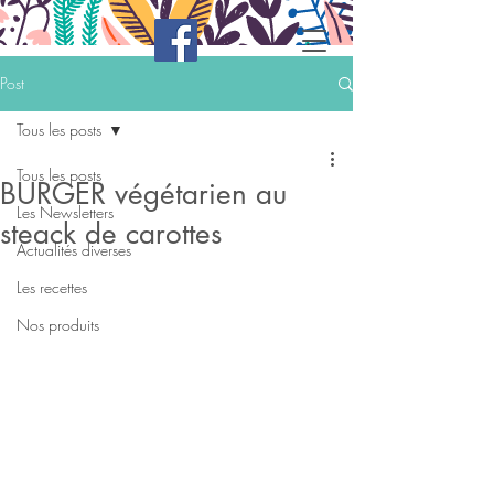
Post
Tous les posts
Tous les posts
BURGER végétarien au
Les Newsletters
steack de carottes
Actualités diverses
Les recettes
Nos produits