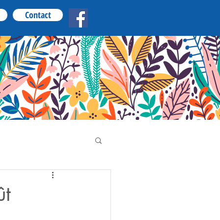
Contact
ût