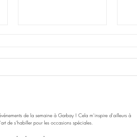
Les A
Les Actus du mois de juillet
s événements de la semaine à Garbay ! Cela m'inspire d'ailleurs à 
'art de s'habiller pour les occasions spéciales.