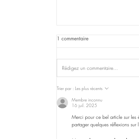
1 commentaire
Rédigez un commentaire...
Actus du mois d'août
Trier par :
Les plus récents
Membre inconnu
16 juil. 2025
Merci pour ce bel article sur le
partager quelques réflexions sur l