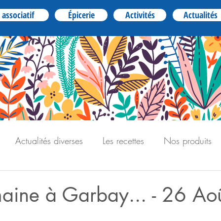
 associatif
Épicerie
Activités
Actualités
Actualités diverses
Les recettes
Nos produits
aine à Garbay... - 26 Ao