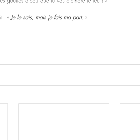
s gouttes d’eau que tu vas éteindre le feu ! »
t : « 
Je le sais, mais je fais ma part.
 »