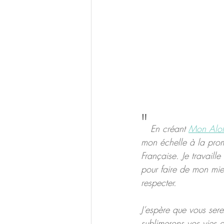
"
En créant 
Mon Alo
mon échelle à la promo
Française. Je travaill
pour faire de mon mieu
respecter.
J’espère que vous ser
sublimerons vos vies a