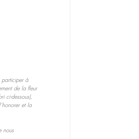
 participer à 
ment de la fleur 
ri ci-dessous), 
’honorer et la 
e nous 