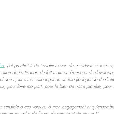
ha
, j’ai pu choisir de travailler avec des producteurs locaux,
tion de l’artisanat, du fait main en France et du développe
e chaque jour avec cette légende en tête (la légende du Colib
x, pour faire ma part, pour le bien de notre planète, pour l
ez sensible à ces valeurs, à mon engagement et qu’ensembl
vec un peu plus de fleurs, de beauté et de nature !"