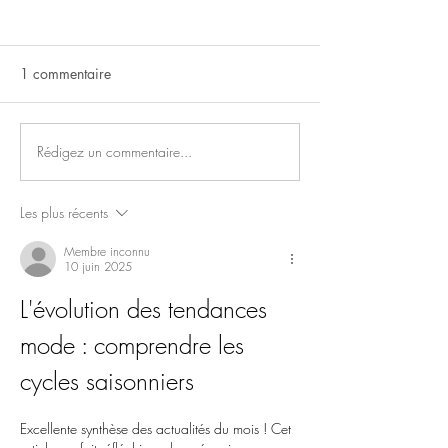
1 commentaire
Les Actus du moi
Les Actus du mois de juillet
Rédigez un commentaire...
Les plus récents
Membre inconnu
10 juin 2025
L'évolution des tendances 
mode : comprendre les 
cycles saisonniers
Excellente synthèse des actualités du mois ! Cet 