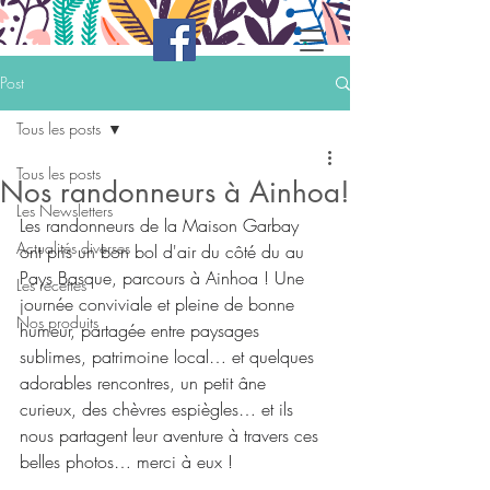
Post
Tous les posts
Tous les posts
Nos randonneurs à Ainhoa!
Les Newsletters
Les randonneurs de la Maison Garbay 
Actualités diverses
ont pris un bon bol d'air du côté du au 
Pays Basque, parcours à Ainhoa ! Une 
Les recettes
journée conviviale et pleine de bonne 
Nos produits
humeur, partagée entre paysages 
sublimes, patrimoine local… et quelques 
adorables rencontres, un petit âne 
curieux, des chèvres espiègles… et ils 
nous partagent leur aventure à travers ces 
belles photos… merci à eux !