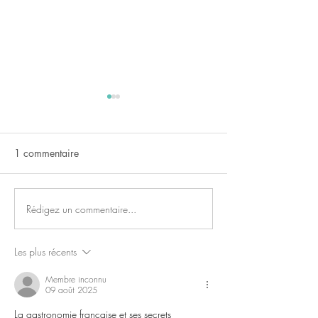
1 commentaire
Les Actus du moi
Les Actus du mois de juillet
Rédigez un commentaire...
Les plus récents
Membre inconnu
09 août 2025
La gastronomie française et ses secrets 