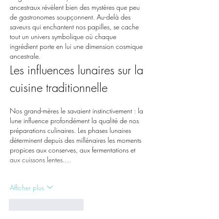
ancestraux révèlent bien des mystères que peu 
de gastronomes soupçonnent. Au-delà des 
saveurs qui enchantent nos papilles, se cache 
tout un univers symbolique où chaque 
ingrédient porte en lui une dimension cosmique 
ancestrale.
Les influences lunaires sur la 
cuisine traditionnelle
Nos grand-mères le savaient instinctivement : la 
lune influence profondément la qualité de nos 
préparations culinaires. Les phases lunaires 
déterminent depuis des millénaires les moments 
propices aux conserves, aux fermentations et 
aux cuissons lentes.…
Afficher plus
J'aime
Répondre