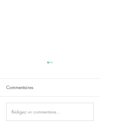
Commentaires
Hamburger végétarien
Rédigez un commentaire...
Recette : potimar
au Saint Nectaire
lardons