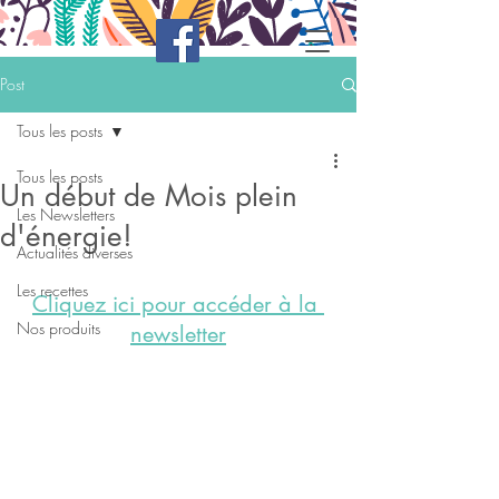
Post
Tous les posts
Tous les posts
Un début de Mois plein
Les Newsletters
d'énergie!
Actualités diverses
Les recettes
Cliquez ici pour accéder à la 
Nos produits
newsletter