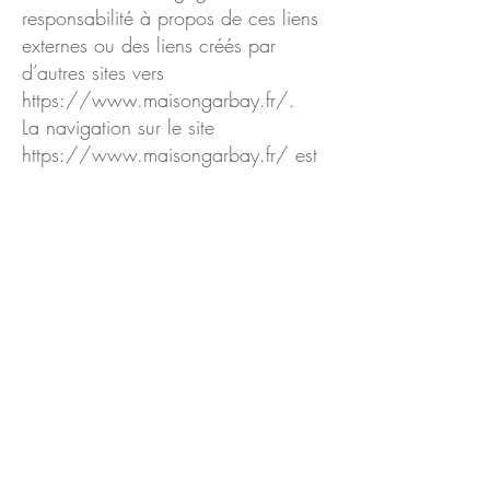
responsabilité à propos de ces liens
externes ou des liens créés par
d’autres sites vers
https://www.maisongarbay.fr/.
La navigation sur le site
https://www.maisongarbay.fr/
est
susceptible de provoquer
l’installation de cookie(s) sur
l’ordinateur de l’utilisateur.
Un "cookie" est un fichier de petite
taille qui enregistre des informations
relatives à la navigation d’un
utilisateur sur un site. Les données
ainsi obtenues permettent d'obtenir
des mesures de fréquentation, par
exemple.
Vous avez la possibilité d’accepter
ou de refuser les cookies en