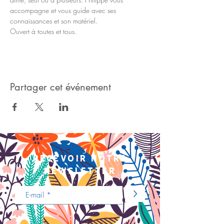
accompagne et vous guide avec ses 
connaissances et son matériel.
Ouvert à toutes et tous.
Partager cet événement
recevoir notre
newsletter
>