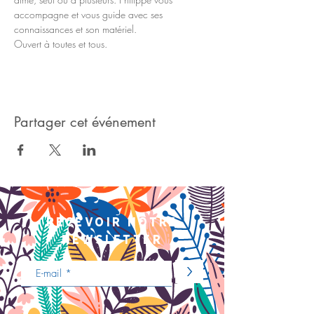
accompagne et vous guide avec ses 
connaissances et son matériel.
Ouvert à toutes et tous.
Partager cet événement
recevoir notre
newsletter
>