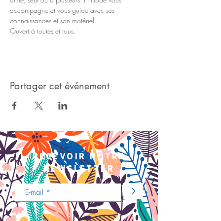
accompagne et vous guide avec ses 
connaissances et son matériel.
Ouvert à toutes et tous.
Partager cet événement
recevoir notre
newsletter
>