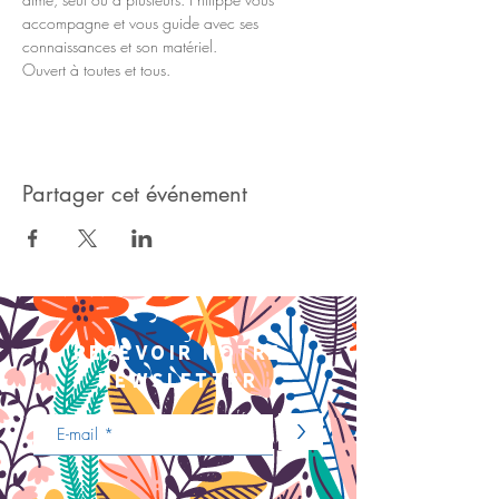
accompagne et vous guide avec ses 
connaissances et son matériel.
Ouvert à toutes et tous.
Partager cet événement
recevoir notre
newsletter
>