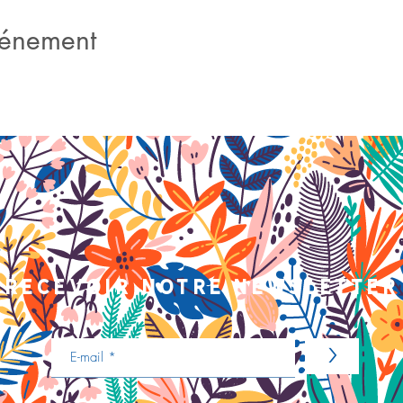
vénement
recevoir notre newsletter
>