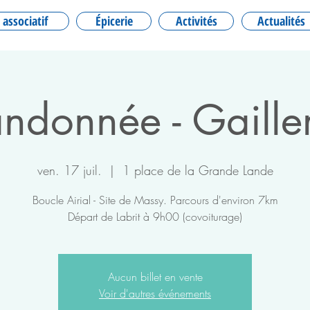
 associatif
Épicerie
Activités
Actualités
ndonnée - Gaille
ven. 17 juil.
  |  
1 place de la Grande Lande
Boucle Airial - Site de Massy. Parcours d'environ 7km
Départ de Labrit à 9h00 (covoiturage)
Aucun billet en vente
Voir d'autres événements