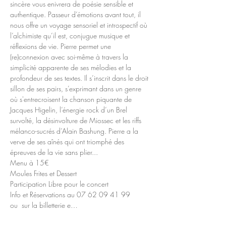
sincère vous enivrera de poésie sensible et 
authentique. Passeur d’émotions avant tout, il 
nous offre un voyage sensoriel et introspectif où 
l’alchimiste qu’il est, conjugue musique et 
réflexions de vie. Pierre permet une 
(re)connexion avec soi-même à travers la 
simplicité apparente de ses mélodies et la 
profondeur de ses textes. Il s’inscrit dans le droit 
sillon de ses pairs, s’exprimant dans un genre 
où s'entrecroisent la chanson piquante de 
Jacques Higelin, l’énergie rock d’un Brel 
survolté, la désinvolture de Miossec et les riffs 
mélanco-sucrés d’Alain Bashung. Pierre a la 
verve de ses aînés qui ont triomphé des 
épreuves de la vie sans plier...
Menu à 15€ 
Moules Frites et Dessert
Participation Libre pour le concert
Info et Réservations au 07 62 09 41 99
ou  sur la billetterie e…