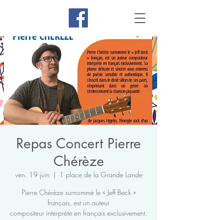
Repas Concert Pierre
Chérèze
ven. 19 juin
  |  
1 place de la Grande Lande
Pierre Chérèze surnommé le « Jeff Beck »
français, est un auteur
compositeur interprète en français exclusivement.