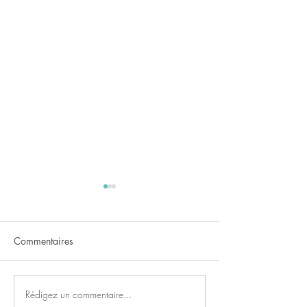
Commentaires
Nuit étoilée
Rédigez un commentaire...
Marche, boucle 