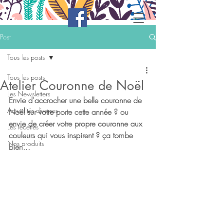
Post
Tous les posts
Tous les posts
Atelier Couronne de Noël
Les Newsletters
Envie d'accrocher une belle couronne de 
Actualités diverses
Noël sur votre porte cette année ? ou 
envie de créer votre propre couronne aux 
Les recettes
couleurs qui vous inspirent ? ça tombe 
Nos produits
bien...