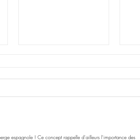
Nuit étoilée
Marc
uberge espagnole ! Ce concept rappelle d'ailleurs l'importance des 