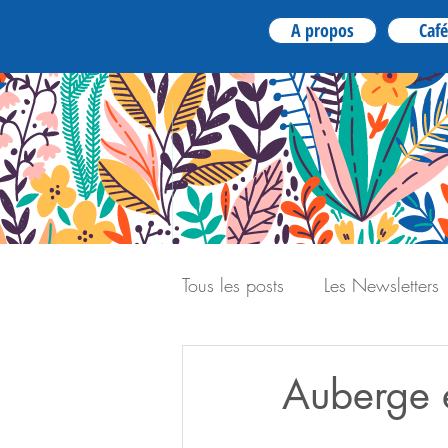
A propos
Café
Tous les posts
Les Newsletters
Auberge 