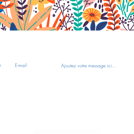
Nous contacter
Découvrir le site de
t
u
l'association ecoloris