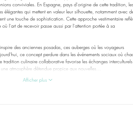
nions conviviales. En Espagne, pays d'origine de cette tradition, le
s élégantes qui mettent en valeur leur silhouette, notamment avec d
ent une touche de sophistication. Cette approche vestimentaire reflè
ù l'art de recevoir passe aussi par l'attention portée à sa 
inspire des anciennes posadas, ces auberges où les voyageurs 
Aujourd'hui, ce concept perdure dans les événements sociaux où cha
tradition culinaire collaborative favorise les échanges interculturels 
ant une atmosphère détendue propice aux nouvelles…
Afficher plus