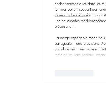
codes vestimentaires dans les réu
femmes portent souvent des tenue
robes au dos dénudé
 qui apport
une philosophie méditerranéenne o
présentation.
L'auberge espagnole moderne s'
partageaient leurs provisions. 
contribue selon ses moyens. Cette 
renforce les liens sociaux, cré
J'aime
Répondre