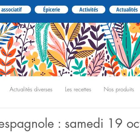
 associatif
Épicerie
Activités
Actualités
Actualités diverses
Les recettes
Nos produits
espagnole : samedi 19 oc