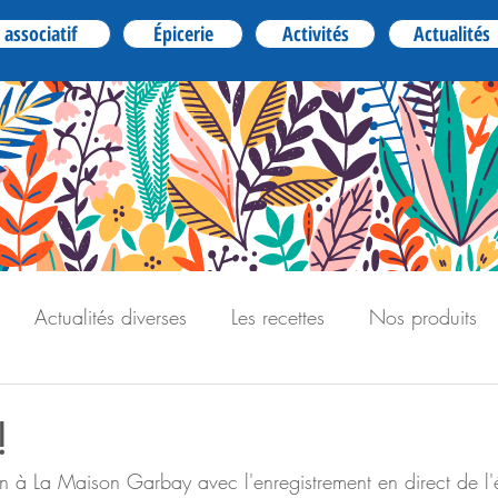
 associatif
Épicerie
Activités
Actualités
Actualités diverses
Les recettes
Nos produits
!
on à La Maison Garbay avec l'enregistrement en direct de l'