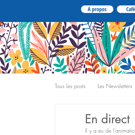
A propos
Café
Tous les posts
Les Newsletters
En direct 
Il y a eu de l'animati