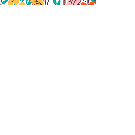
Nous contacter
ENVOYER
Découvrir le site de
t
u
l'association ecoloris
Devenez adhérent !