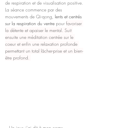
de respiration et de visualisation positive. 
La séance commence par des 
mouvements de Qi-qong, 
lents et centrés 
sur la respiration du ventre
 pour
favoriser 
la détente et apaiser le mental. Suit 
ensuite une méditation centrée sur le 
coeur et enfin une relaxation profonde 
permettant un total lâcher-prise et un bien-
être profond. 
--- Un jour, j'ai dit à mon corps 