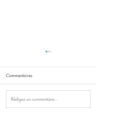
Commentaires
Nuit étoilée
Rédigez un commentaire...
Marche, boucle 
Arjuzanx