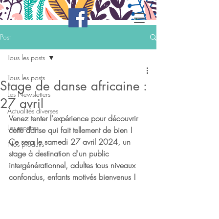
Post
Tous les posts
Tous les posts
Stage de danse africaine :
Les Newsletters
27 avril
Actualités diverses
Venez tenter l'expérience pour découvrir 
Les recettes
cette danse qui fait tellement de bien ! 
Ce sera le samedi 27 avril 2024, un 
Nos produits
stage à destination d'un public 
intergénérationnel, adultes tous niveaux 
confondus, enfants motivés bienvenus !